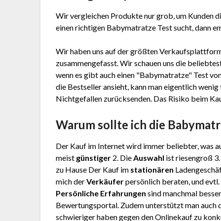
Wir vergleichen Produkte nur grob, um Kunden di
einen richtigen Babymatratze Test sucht, dann emp
Wir haben uns auf der größten Verkaufsplattform
zusammengefasst. Wir schauen uns die beliebtest
wenn es gibt auch einen "Babymatratze"
Test
von
die Bestseller ansieht, kann man eigentlich weni
Nichtgefallen zurücksenden. Das Risiko beim Kauf 
Warum sollte ich die Babymat
Der Kauf im Internet wird immer beliebter, was au
meist
günstiger
2. Die
Auswahl
ist riesengroß 3
zu Hause Der Kauf im
stationären
Ladengeschäft
mich der
Verkäufer
persönlich beraten, und evtl
Persönliche Erfahrungen
sind manchmal besser
Bewertungsportal. Zudem unterstützt man auch d
schwieriger haben gegen den Onlinekauf zu konku