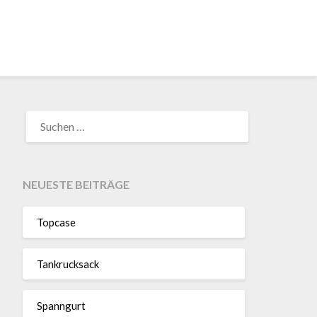
SUCHEN
NACH:
NEUESTE BEITRÄGE
Topcase
Tan­kruck­sack
Spann­gurt