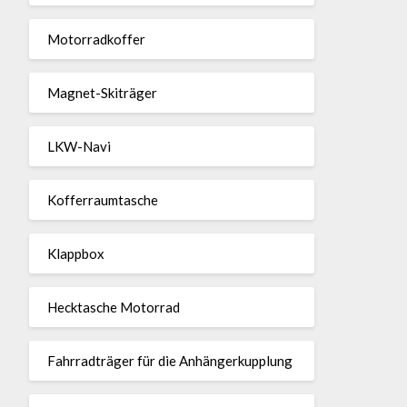
Motor­rad­koffer
Magnet-Ski­träger
LKW-Navi
Kof­fer­raum­ta­sche
Klappbox
Heck­ta­sche Motorrad
Fahr­rad­träger für die Anhän­ger­kup­p­lung