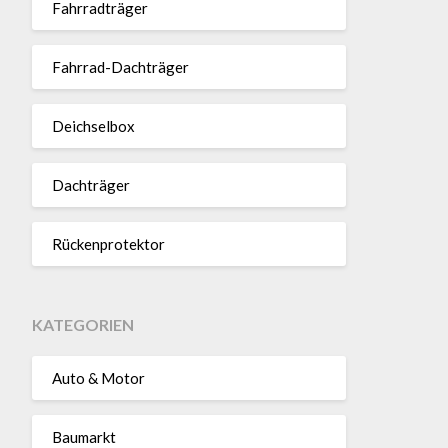
Fahr­rad­träger
Fahrrad-Dach­träger
Deich­selbox
Dach­träger
Rücken­pro­tektor
KATEGORIEN
Auto & Motor
Baumarkt