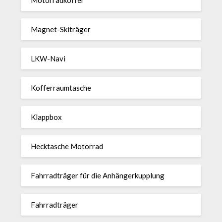
Magnet-Ski­träger
LKW-Navi
Kof­fer­raum­ta­sche
Klappbox
Heck­ta­sche Motorrad
Fahr­rad­träger für die Anhän­ger­kup­p­lung
Fahr­rad­träger