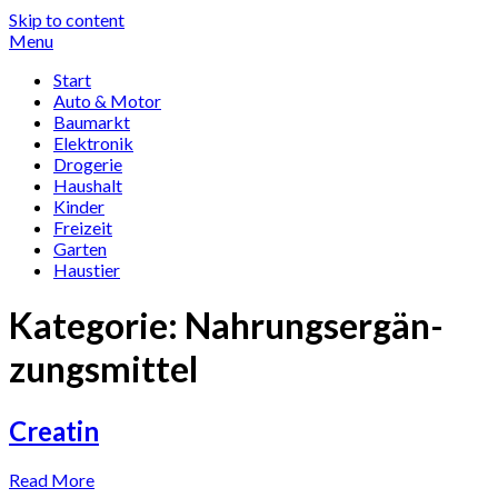
Skip to content
Menu
Start
Auto & Motor
Baumarkt
Elektronik
Drogerie
Haushalt
Kinder
Freizeit
Garten
Haustier
Kategorie:
Nah­rung­s­er­gän­
zungs­mittel
Creatin
Read More