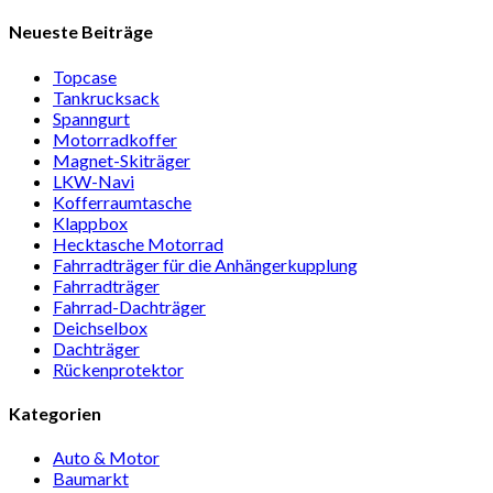
Neueste Beiträge
Topcase
Tan­kruck­sack
Spann­gurt
Motor­rad­koffer
Magnet-Ski­träger
LKW-Navi
Kof­fer­raum­ta­sche
Klappbox
Heck­ta­sche Motorrad
Fahr­rad­träger für die Anhän­ger­kup­p­lung
Fahr­rad­träger
Fahrrad-Dach­träger
Deich­selbox
Dach­träger
Rücken­pro­tektor
Kategorien
Auto & Motor
Baumarkt