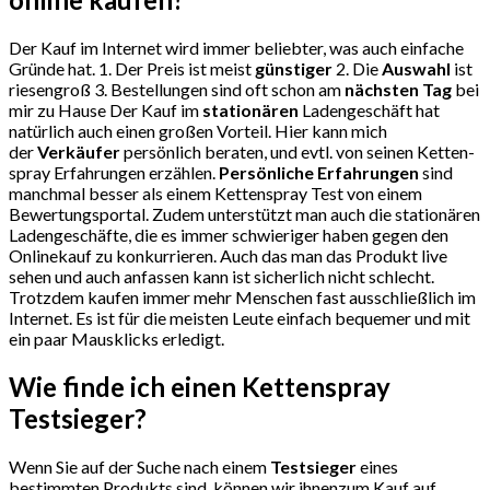
Der Kauf im Internet wird immer beliebter, was auch einfache
Gründe hat. 1. Der Preis ist meist
günstiger
2. Die
Auswahl
ist
riesengroß 3. Bestellungen sind oft schon am
nächsten Tag
bei
mir zu Hause Der Kauf im
stationären
Ladengeschäft hat
natürlich auch einen großen Vorteil. Hier kann mich
der
Verkäufer
persönlich beraten, und evtl. von seinen Ket­ten­
spray Erfahrungen erzählen.
Persönliche Erfahrungen
sind
manchmal besser als einem Ket­ten­spray Test von einem
Bewertungsportal. Zudem unterstützt man auch die stationären
Ladengeschäfte, die es immer schwieriger haben gegen den
Onlinekauf zu konkurrieren. Auch das man das Produkt live
sehen und auch anfassen kann ist sicherlich nicht schlecht.
Trotzdem kaufen immer mehr Menschen fast ausschließlich im
Internet. Es ist für die meisten Leute einfach bequemer und mit
ein paar Mausklicks erledigt.
Wie finde ich einen Ket­ten­spray
Testsieger?
Wenn Sie auf der Suche nach einem
Testsieger
eines
bestimmten Produkts sind, können wir ihnenzum Kauf auf