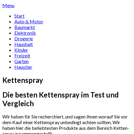
Skip
Menu
to
Start
content
Auto & Motor
Baumarkt
Elektronik
Drogerie
Haushalt
Kinder
Freizeit
Garten
Haustier
Ket­ten­spray
Die besten Ket­ten­spray im Test und
Vergleich
Wir haben für Sie recherchiert, und sagen Ihnen worauf Sie vor
dem Kauf einer Ket­ten­spray unbedingt achten sollten. Wir
haben hier die beliebtesten Produkte aus dem Bereich Ket­ten­
spray zusammengestellt.