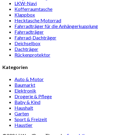
LKW-Navi
Kof­fer­raum­ta­sche
Klappbox
Heck­ta­sche Motorrad
Fahr­rad­träger für die Anhän­ger­kup­p­lung
Fahr­rad­träger
Fahrrad-Dach­träger
Deich­selbox
Dach­träger
Rücken­pro­tektor
Kategorien
Auto & Motor
Baumarkt
Elektronik
Drogerie & Pflege
Baby & Kind
Haushalt
Garten
Sport & Freizeit
Haustier