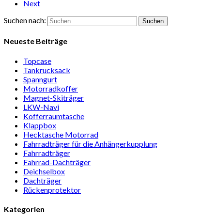
Next
Suchen nach:
Neueste Beiträge
Topcase
Tan­kruck­sack
Spann­gurt
Motor­rad­koffer
Magnet-Ski­träger
LKW-Navi
Kof­fer­raum­ta­sche
Klappbox
Heck­ta­sche Motorrad
Fahr­rad­träger für die Anhän­ger­kup­p­lung
Fahr­rad­träger
Fahrrad-Dach­träger
Deich­selbox
Dach­träger
Rücken­pro­tektor
Kategorien