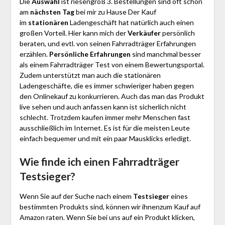
Die
Auswahl
ist riesengroß 3. Bestellungen sind oft schon
am
nächsten Tag
bei mir zu Hause Der Kauf
im
stationären
Ladengeschäft hat natürlich auch einen
großen Vorteil. Hier kann mich der
Verkäufer
persönlich
beraten, und evtl. von seinen Fahr­rad­träger Erfahrungen
erzählen.
Persönliche Erfahrungen
sind manchmal besser
als einem Fahr­rad­träger Test von einem Bewertungsportal.
Zudem unterstützt man auch die stationären
Ladengeschäfte, die es immer schwieriger haben gegen
den Onlinekauf zu konkurrieren. Auch das man das Produkt
live sehen und auch anfassen kann ist sicherlich nicht
schlecht. Trotzdem kaufen immer mehr Menschen fast
ausschließlich im Internet. Es ist für die meisten Leute
einfach bequemer und mit ein paar Mausklicks erledigt.
Wie finde ich einen Fahr­rad­träger
Testsieger?
Wenn Sie auf der Suche nach einem
Testsieger
eines
bestimmten Produkts sind, können wir ihnenzum Kauf auf
Amazon raten. Wenn Sie bei uns auf ein Produkt klicken,