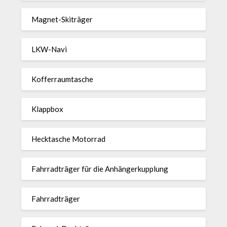
Magnet-Ski­träger
LKW-Navi
Kof­fer­raum­ta­sche
Klappbox
Heck­ta­sche Motorrad
Fahr­rad­träger für die Anhän­ger­kup­p­lung
Fahr­rad­träger