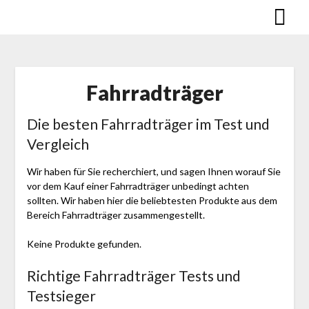
Skip
to
content
Fahr­rad­träger
Die besten Fahr­rad­träger im Test und
Vergleich
Wir haben für Sie recherchiert, und sagen Ihnen worauf Sie
vor dem Kauf einer Fahr­rad­träger unbedingt achten
sollten. Wir haben hier die beliebtesten Produkte aus dem
Bereich Fahr­rad­träger zusammengestellt.
Keine Produkte gefunden.
Richtige Fahr­rad­träger Tests und
Testsieger