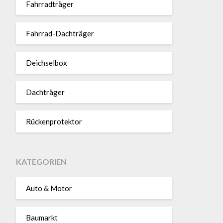
Fahr­rad­träger
Fahrrad-Dach­träger
Deich­selbox
Dach­träger
Rücken­pro­tektor
KATEGORIEN
Auto & Motor
Baumarkt