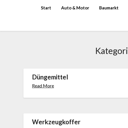
Skip
Start
Auto & Motor
Baumarkt
to
content
Kategor
Düngemittel
Read More
Werkzeugkoffer