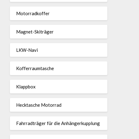
Motor­rad­koffer
Magnet-Ski­träger
LKW-Navi
Kof­fer­raum­ta­sche
Klappbox
Heck­ta­sche Motorrad
Fahr­rad­träger für die Anhän­ger­kup­p­lung