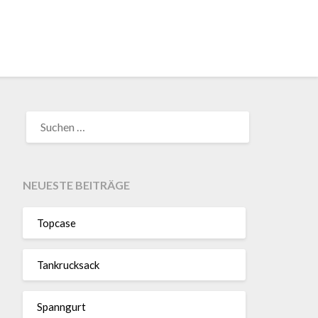
SUCHEN
NACH:
NEUESTE BEITRÄGE
Topcase
Tan­kruck­sack
Spann­gurt