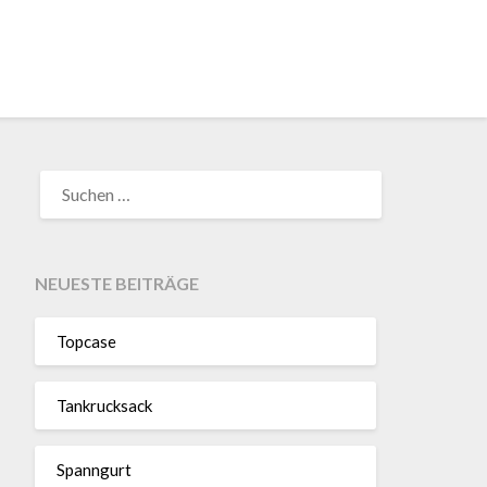
SUCHEN
NACH:
NEUESTE BEITRÄGE
Topcase
Tan­kruck­sack
Spann­gurt