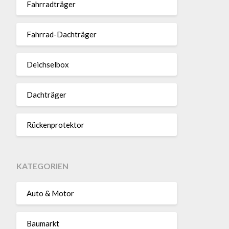
Fahr­rad­träger
Fahrrad-Dach­träger
Deich­selbox
Dach­träger
Rücken­pro­tektor
KATEGORIEN
Auto & Motor
Baumarkt