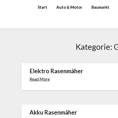
Skip
Start
Auto & Motor
Baumarkt
to
content
Kategorie:
G
Elektro Rasenmäher
Read More
Akku Rasenmäher