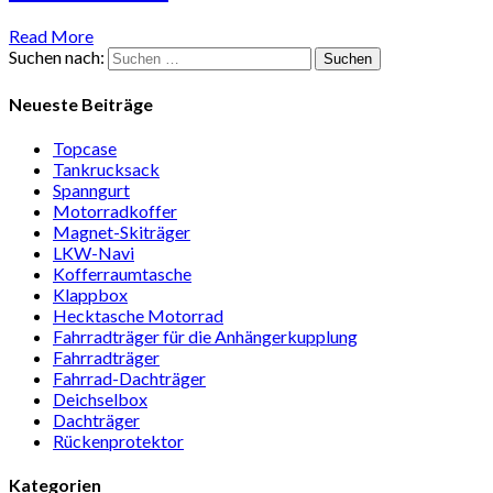
Read More
Suchen nach:
Neueste Beiträge
Topcase
Tan­kruck­sack
Spann­gurt
Motor­rad­koffer
Magnet-Ski­träger
LKW-Navi
Kof­fer­raum­ta­sche
Klappbox
Heck­ta­sche Motorrad
Fahr­rad­träger für die Anhän­ger­kup­p­lung
Fahr­rad­träger
Fahrrad-Dach­träger
Deich­selbox
Dach­träger
Rücken­pro­tektor
Kategorien