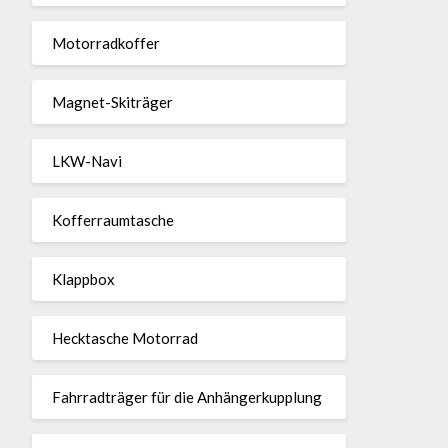
Motor­rad­koffer
Magnet-Ski­träger
LKW-Navi
Kof­fer­raum­ta­sche
Klappbox
Heck­ta­sche Motorrad
Fahr­rad­träger für die Anhän­ger­kup­p­lung