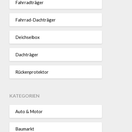
Fahr­rad­träger
Fahrrad-Dach­träger
Deich­selbox
Dach­träger
Rücken­pro­tektor
KATEGORIEN
Auto & Motor
Baumarkt