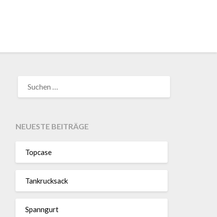
SUCHEN
NACH:
NEUESTE BEITRÄGE
Topcase
Tan­kruck­sack
Spann­gurt