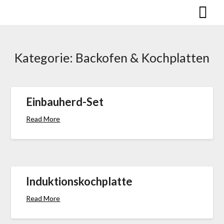
Skip
to
content
Kategorie:
Bac­k­ofen & Koch­platten
Einbauherd-Set
Read More
Induktionskochplatte
Read More