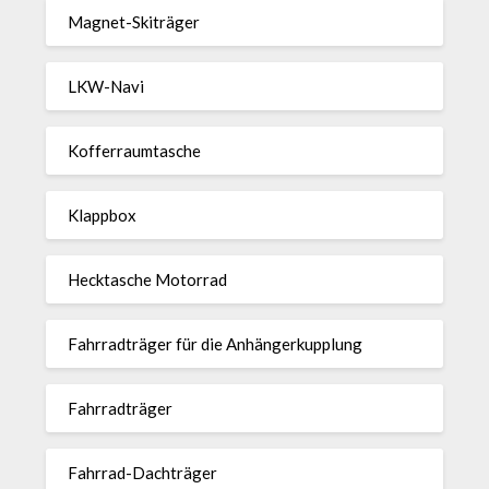
Magnet-Ski­träger
LKW-Navi
Kof­fer­raum­ta­sche
Klappbox
Heck­ta­sche Motorrad
Fahr­rad­träger für die Anhän­ger­kup­p­lung
Fahr­rad­träger
Fahrrad-Dach­träger