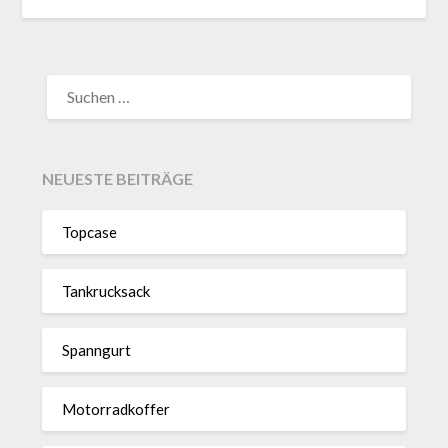
SUCHEN
NACH:
NEUESTE BEITRÄGE
Topcase
Tan­kruck­sack
Spann­gurt
Motor­rad­koffer