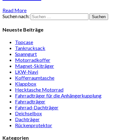
Read More
Suchen nach:
Neueste Beiträge
Topcase
Tan­kruck­sack
Spann­gurt
Motor­rad­koffer
Magnet-Ski­träger
LKW-Navi
Kof­fer­raum­ta­sche
Klappbox
Heck­ta­sche Motorrad
Fahr­rad­träger für die Anhän­ger­kup­p­lung
Fahr­rad­träger
Fahrrad-Dach­träger
Deich­selbox
Dach­träger
Rücken­pro­tektor
Kategorien