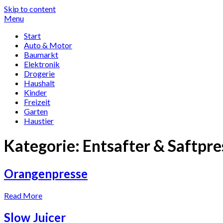
Skip to content
Menu
Start
Auto & Motor
Baumarkt
Elektronik
Drogerie
Haushalt
Kinder
Freizeit
Garten
Haustier
Kategorie:
Ent­safter & Saft­pr
Orangenpresse
Read More
Slow Juicer