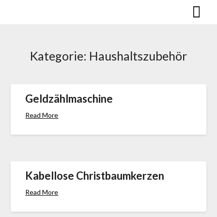
Skip
to
content
Kategorie:
Haus­halts­zu­behör
Geldzählmaschine
Read More
Kabellose Christbaumkerzen
Read More