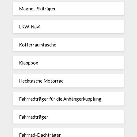
Magnet-Ski­träger
LKW-Navi
Kof­fer­raum­ta­sche
Klappbox
Heck­ta­sche Motorrad
Fahr­rad­träger für die Anhän­ger­kup­p­lung
Fahr­rad­träger
Fahrrad-Dach­träger