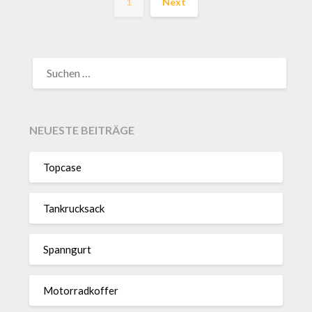
1
Next
SUCHEN
NACH:
NEUESTE BEITRÄGE
Topcase
Tan­kruck­sack
Spann­gurt
Motor­rad­koffer