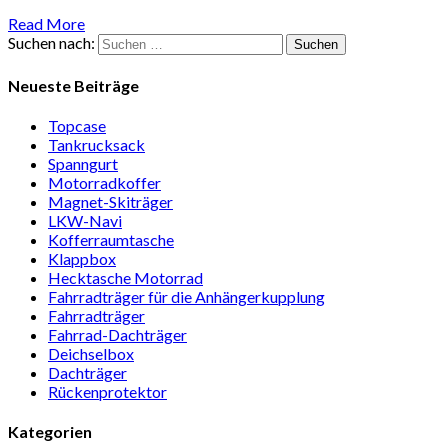
Read More
Suchen nach:
Neueste Beiträge
Topcase
Tan­kruck­sack
Spann­gurt
Motor­rad­koffer
Magnet-Ski­träger
LKW-Navi
Kof­fer­raum­ta­sche
Klappbox
Heck­ta­sche Motorrad
Fahr­rad­träger für die Anhän­ger­kup­p­lung
Fahr­rad­träger
Fahrrad-Dach­träger
Deich­selbox
Dach­träger
Rücken­pro­tektor
Kategorien