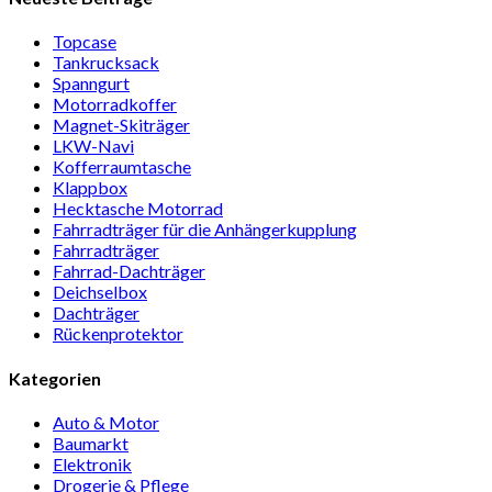
Topcase
Tan­kruck­sack
Spann­gurt
Motor­rad­koffer
Magnet-Ski­träger
LKW-Navi
Kof­fer­raum­ta­sche
Klappbox
Heck­ta­sche Motorrad
Fahr­rad­träger für die Anhän­ger­kup­p­lung
Fahr­rad­träger
Fahrrad-Dach­träger
Deich­selbox
Dach­träger
Rücken­pro­tektor
Kategorien
Auto & Motor
Baumarkt
Elektronik
Drogerie & Pflege