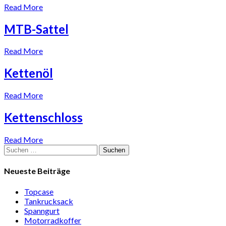
Read More
MTB-Sattel
Read More
Kettenöl
Read More
Kettenschloss
Read More
Suchen
nach:
Neueste Beiträge
Topcase
Tan­kruck­sack
Spann­gurt
Motor­rad­koffer