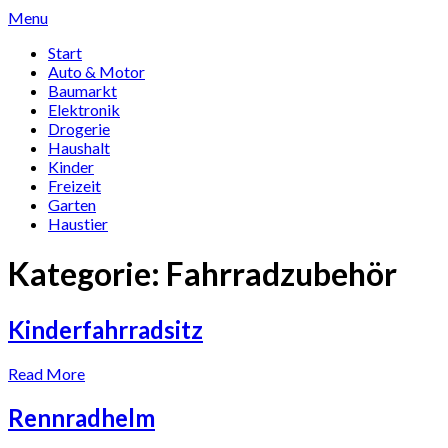
Skip
Menu
to
Start
content
Auto & Motor
Baumarkt
Elektronik
Drogerie
Haushalt
Kinder
Freizeit
Garten
Haustier
Kategorie:
Fahr­rad­zu­behör
Kinderfahrradsitz
Read More
Rennradhelm