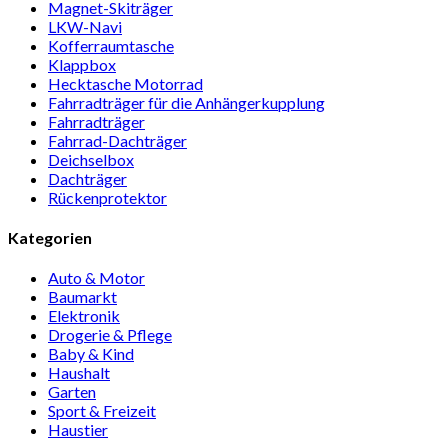
Magnet-Ski­träger
LKW-Navi
Kof­fer­raum­ta­sche
Klappbox
Heck­ta­sche Motorrad
Fahr­rad­träger für die Anhän­ger­kup­p­lung
Fahr­rad­träger
Fahrrad-Dach­träger
Deich­selbox
Dach­träger
Rücken­pro­tektor
Kategorien
Auto & Motor
Baumarkt
Elektronik
Drogerie & Pflege
Baby & Kind
Haushalt
Garten
Sport & Freizeit
Haustier