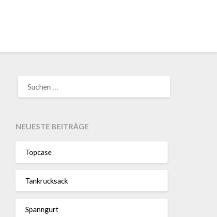
SUCHEN
NACH:
NEUESTE BEITRÄGE
Topcase
Tan­kruck­sack
Spann­gurt