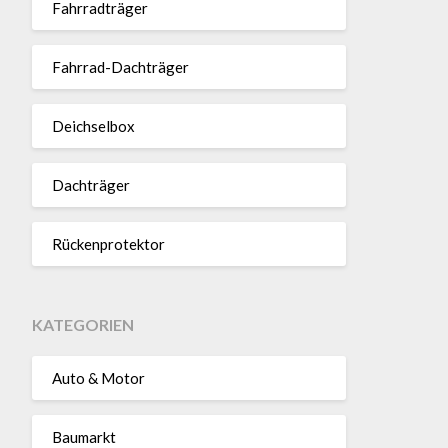
Fahr­rad­träger
Fahrrad-Dach­träger
Deich­selbox
Dach­träger
Rücken­pro­tektor
KATEGORIEN
Auto & Motor
Baumarkt