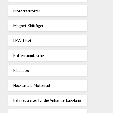
Motor­rad­koffer
Magnet-Ski­träger
LKW-Navi
Kof­fer­raum­ta­sche
Klappbox
Heck­ta­sche Motorrad
Fahr­rad­träger für die Anhän­ger­kup­p­lung