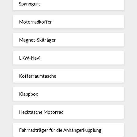
Spann­gurt
Motor­rad­koffer
Magnet-Ski­träger
LKW-Navi
Kof­fer­raum­ta­sche
Klappbox
Heck­ta­sche Motorrad
Fahr­rad­träger für die Anhän­ger­kup­p­lung