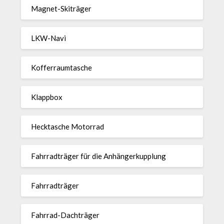
Magnet-Ski­träger
LKW-Navi
Kof­fer­raum­ta­sche
Klappbox
Heck­ta­sche Motorrad
Fahr­rad­träger für die Anhän­ger­kup­p­lung
Fahr­rad­träger
Fahrrad-Dach­träger