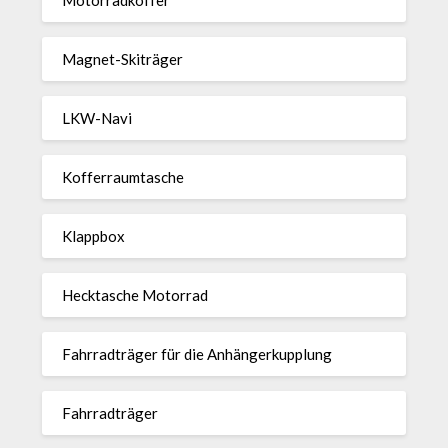
Magnet-Ski­träger
LKW-Navi
Kof­fer­raum­ta­sche
Klappbox
Heck­ta­sche Motorrad
Fahr­rad­träger für die Anhän­ger­kup­p­lung
Fahr­rad­träger