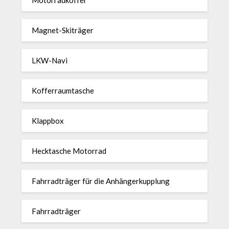
Magnet-Ski­träger
LKW-Navi
Kof­fer­raum­ta­sche
Klappbox
Heck­ta­sche Motorrad
Fahr­rad­träger für die Anhän­ger­kup­p­lung
Fahr­rad­träger