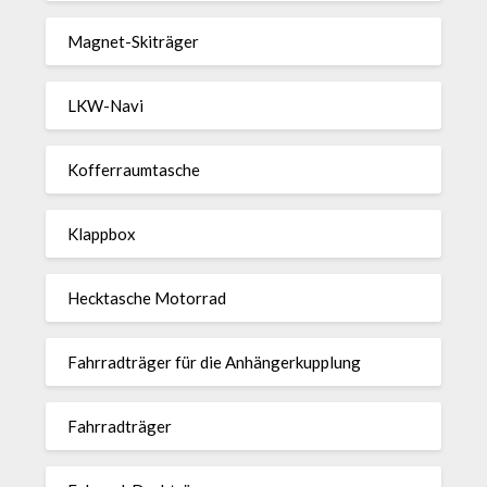
Magnet-Ski­träger
LKW-Navi
Kof­fer­raum­ta­sche
Klappbox
Heck­ta­sche Motorrad
Fahr­rad­träger für die Anhän­ger­kup­p­lung
Fahr­rad­träger