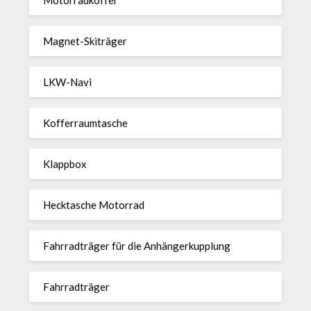
Magnet-Ski­träger
LKW-Navi
Kof­fer­raum­ta­sche
Klappbox
Heck­ta­sche Motorrad
Fahr­rad­träger für die Anhän­ger­kup­p­lung
Fahr­rad­träger