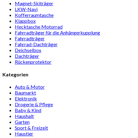
Magnet-Ski­träger
LKW-Navi
Kof­fer­raum­ta­sche
Klappbox
Heck­ta­sche Motorrad
Fahr­rad­träger für die Anhän­ger­kup­p­lung
Fahr­rad­träger
Fahrrad-Dach­träger
Deich­selbox
Dach­träger
Rücken­pro­tektor
Kategorien
Auto & Motor
Baumarkt
Elektronik
Drogerie & Pflege
Baby & Kind
Haushalt
Garten
Sport & Freizeit
Haustier