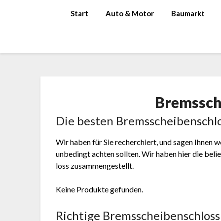
Skip
Start
Auto & Motor
Baumarkt
to
content
Brems­sche
Die besten Brems­schei­ben­sch­l
Wir haben für Sie recherchiert, und sagen Ihnen w
unbedingt achten sollten. Wir haben hier die bel
loss zusammengestellt.
Keine Produkte gefunden.
Richtige Brems­schei­ben­sch­los