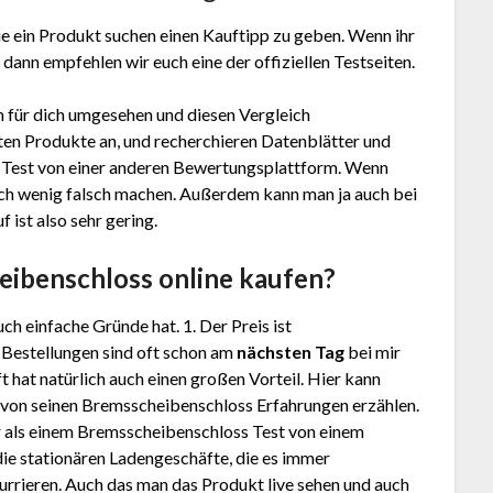
e ein Produkt suchen einen Kauftipp zu geben. Wenn ihr
, dann empfehlen wir euch eine der offiziellen Testseiten.
 für dich umgesehen und diesen Vergleich
en Produkte an, und recherchieren Datenblätter und
"
Test
von einer anderen Bewertungsplattform. Wenn
lich wenig falsch machen. Außerdem kann man ja auch bei
ist also sehr gering.
i­ben­sch­loss
online kaufen?
ch einfache Gründe hat. 1. Der Preis ist
. Bestellungen sind oft schon am
nächsten Tag
bei mir
 hat natürlich auch einen großen Vorteil. Hier kann
 von seinen Brems­schei­ben­sch­loss Erfahrungen erzählen.
ls einem Brems­schei­ben­sch­loss Test von einem
ie stationären Ladengeschäfte, die es immer
rrieren. Auch das man das Produkt live sehen und auch