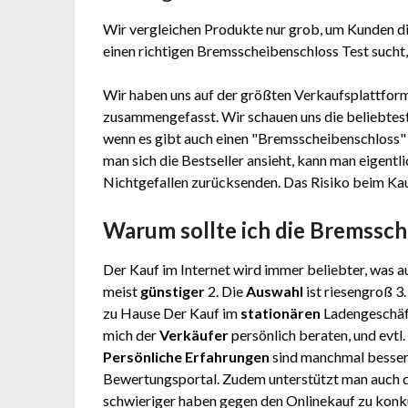
Wir vergleichen Produkte nur grob, um Kunden di
einen richtigen Brems­schei­ben­sch­loss Test sucht
Wir haben uns auf der größten Verkaufsplattform
zusammengefasst. Wir schauen uns die beliebtest
wenn es gibt auch einen "Brems­schei­ben­sch­loss
man sich die Bestseller ansieht, kann man eigent
Nichtgefallen zurücksenden. Das Risiko beim Kauf 
Warum sollte ich die Brems­sche
Der Kauf im Internet wird immer beliebter, was au
meist
günstiger
2. Die
Auswahl
ist riesengroß 3
zu Hause Der Kauf im
stationären
Ladengeschäft
mich der
Verkäufer
persönlich beraten, und evtl.
Persönliche Erfahrungen
sind manchmal besser a
Bewertungsportal. Zudem unterstützt man auch d
schwieriger haben gegen den Onlinekauf zu konku