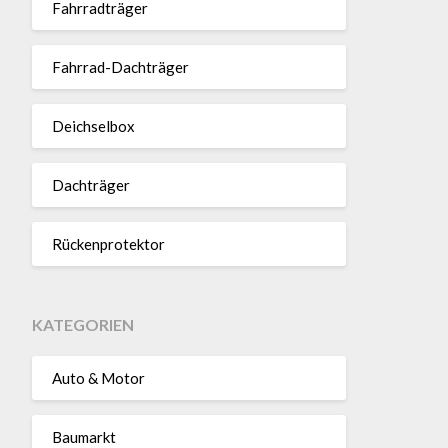
Fahr­rad­träger
Fahrrad-Dach­träger
Deich­selbox
Dach­träger
Rücken­pro­tektor
KATEGORIEN
Auto & Motor
Baumarkt