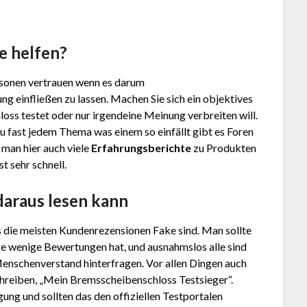
e helfen?
Personen vertrauen wenn es darum
ng einfließen zu lassen. Machen Sie sich ein objektives
­loss testet oder nur irgendeine Meinung verbreiten will.
u fast jedem Thema was einem so einfällt gibt es Foren
 man hier auch viele
Erfahrungsberichte
zu Produkten
t sehr schnell.
daraus lesen kann
s die meisten Kundenrezensionen Fake sind. Man sollte
ge wenige Bewertungen hat, und ausnahmslos alle sind
Menschenverstand hinterfragen. Vor allen Dingen auch
eiben, „Mein Brems­schei­ben­sch­loss Testsieger“.
ung und sollten das den offiziellen Testportalen