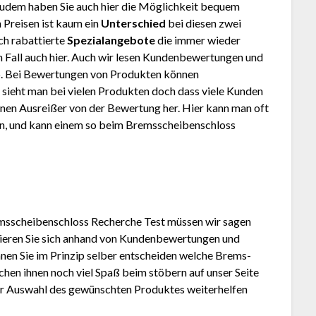
Zudem haben Sie auch hier die Möglichkeit bequem
 Preisen ist kaum ein
Unterschied
bei diesen zwei
ch rabattierte
Spezialangebote
die immer wieder
den Fall auch hier. Auch wir lesen Kundenbewertungen und
. Bei Bewertungen von Produkten können
 sieht man bei vielen Produkten doch dass viele Kunden
inen Ausreißer von der Bewertung her. Hier kann man oft
, und kann einem so beim Brems­schei­ben­sch­loss
s­schei­ben­sch­loss Recherche Test müssen wir sagen
rmieren Sie sich anhand von Kundenbewertungen und
nen Sie im Prinzip selber entscheiden welche Brems­
nschen ihnen noch viel Spaß beim stöbern auf unser Seite
der Auswahl des gewünschten Produktes weiterhelfen