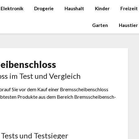
Elektronik
Drogerie
Haushalt
Kinder
Freizeit
Garten
Haustier
i­ben­sch­loss
oss im Test und Vergleich
orauf Sie vor dem Kauf einer Brems­schei­ben­sch­loss
iebtesten Produkte aus dem Bereich Brems­schei­ben­sch­
s Tests und Testsieger