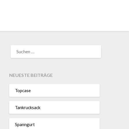
SUCHEN
NACH:
NEUESTE BEITRÄGE
Topcase
Tan­kruck­sack
Spann­gurt