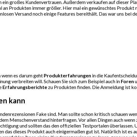
 ein großes Kundenvertrauen. Außerdem verkaufen auf dieser Plattf
l an Produkten immer größer. Hier mal ein gewünschtes Produkt nic
osen Versand noch einige Features bereithält. Das war uns bei de
uen wenn es darum geht
Produkterfahrungen
in die Kaufentscheidun
ung verbreiten will. Schauen Sie sich zum Beispiel auch in
Foren
u
le
Erfahrungsberichte
zu Produkten finden. Die Anmeldung ist kos
sen kann
undenrezensionen Fake sind. Man sollte schon kritisch schauen we
sundem Menschenverstand hinterfragen. Vor allen Dingen auch wen
htigung und sollten das den offiziellen Testportalen überlassen. 
 das dieses Produkt auch einigermaßen gut ist. Natürlich ist es 