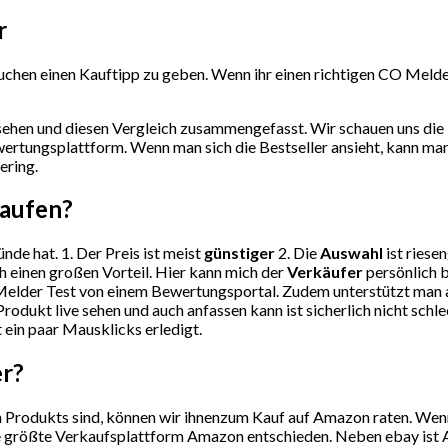
r
chen einen Kauftipp zu geben. Wenn ihr einen richtigen CO Melder 
ehen und diesen Vergleich zusammengefasst. Wir schauen uns die 
ertungsplattform. Wenn man sich die Bestseller ansieht, kann ma
ering.
kaufen?
nde hat. 1. Der Preis ist meist
günstiger
2. Die
Auswahl
ist riese
h einen großen Vorteil. Hier kann mich der
Verkäufer
persönlich b
elder Test von einem Bewertungsportal. Zudem unterstützt man au
rodukt live sehen und auch anfassen kann ist sicherlich nicht sch
t ein paar Mausklicks erledigt.
er?
Produkts sind, können wir ihnenzum Kauf auf Amazon raten. Wenn S
ie größte Verkaufsplattform Amazon entschieden. Neben ebay ist A