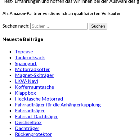
Test- Erfahrungen und hoffen das wir ihnen bei der Auswahl des
Als Amazon-Partner verdiene ich an qualifizierten Verkäufen
Suchen nach:
Neueste Beiträge
Topcase
Tan­kruck­sack
Spann­gurt
Motor­rad­koffer
Magnet-Ski­träger
LKW-Navi
Kof­fer­raum­ta­sche
Klappbox
Heck­ta­sche Motorrad
Fahr­rad­träger für die Anhän­ger­kup­p­lung
Fahr­rad­träger
Fahrrad-Dach­träger
Deich­selbox
Dach­träger
Rücken­pro­tektor