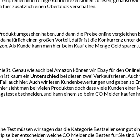
 Wir empfehlen ihnen einige Kundenrezensionen zu lesen, genauso wi
 hier zusätzlich einen Überblick verschaffen.
dukt umgesehen haben, und dann die Preise online vergleichen ist
da natürlich einen großen Vorteil, dafür ist die Konkurrenz unte
on. Als Kunde kann man hier beim Kauf eine Menge Geld sparen, un
ießt. Genau wie auch bei Amazon können wir Ebay für den Online
n ist kaum ein
Unterschied
bei diesen zwei Verkaufsriesen. Auch 
eden Fall auch hier. Auch wir lesen Kundenbewertungen und geben 
er sieht man bei vielen Produkten doch dass viele Kunden einer M
tagstest abschneiden, und kann einem so beim CO Melder kaufen he
 Test müssen wir sagen das die Kategorie Bestseller sehr gut si
ip selber entscheiden welche CO Melder die Besten für Sie sind. W