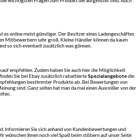
e die wichtigsten Fragen zum Produkt die aufgelistet sind. Auch
 es online meist günstiger. Der Besitzer eines Ladengeschäftes
r den Mitbewerbern sehr groß. Kleine Händler können da kaum
d so sich eventuell zusätzlich was gönnen.
kauf empfehlen. Zudem haben Sie auch hier die Möglichkeit
finden Sie bei Ebay zusätzlich rabattierte
Spezialangebote
die
so Empfehlungen bestimmter Produkte ab. Bei Bewertungen von
einung sind. Ganz selten hat man da mal einen Ausreißer von der
lfen.
nd. Informieren Sie sich anhand von Kundenbewertungen und
ir wünschen ihnen noch viel Spaß beim stöbern auf unser Seite