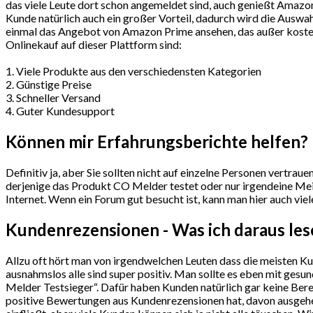
das viele Leute dort schon angemeldet sind, auch genießt Amazon
Kunde natürlich auch ein großer Vorteil, dadurch wird die Auswah
einmal das Angebot von Amazon Prime ansehen, das außer kostenl
Onlinekauf auf dieser Plattform sind:
1. Viele Produkte aus den verschiedensten Kategorien
2. Günstige Preise
3. Schneller Versand
4. Guter Kundesupport
Können mir Erfahrungsberichte helfen?
Definitiv ja, aber Sie sollten nicht auf einzelne Personen vertra
derjenige das Produkt CO Melder testet oder nur irgendeine Mein
Internet. Wenn ein Forum gut besucht ist, kann man hier auch vie
Kundenrezensionen - Was ich daraus le
Allzu oft hört man von irgendwelchen Leuten dass die meisten K
ausnahmslos alle sind super positiv. Man sollte es eben mit ge
Melder Testsieger“. Dafür haben Kunden natürlich gar keine Berec
positive Bewertungen aus Kundenrezensionen hat, davon ausgehen