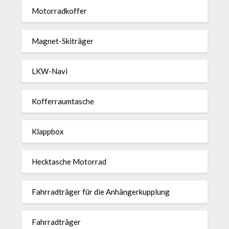
Motor­rad­koffer
Magnet-Ski­träger
LKW-Navi
Kof­fer­raum­ta­sche
Klappbox
Heck­ta­sche Motorrad
Fahr­rad­träger für die Anhän­ger­kup­p­lung
Fahr­rad­träger