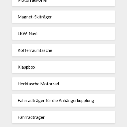
Magnet-Ski­träger
LKW-Navi
Kof­fer­raum­ta­sche
Klappbox
Heck­ta­sche Motorrad
Fahr­rad­träger für die Anhän­ger­kup­p­lung
Fahr­rad­träger