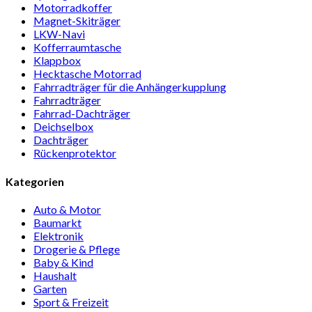
Motor­rad­koffer
Magnet-Ski­träger
LKW-Navi
Kof­fer­raum­ta­sche
Klappbox
Heck­ta­sche Motorrad
Fahr­rad­träger für die Anhän­ger­kup­p­lung
Fahr­rad­träger
Fahrrad-Dach­träger
Deich­selbox
Dach­träger
Rücken­pro­tektor
Kategorien
Auto & Motor
Baumarkt
Elektronik
Drogerie & Pflege
Baby & Kind
Haushalt
Garten
Sport & Freizeit