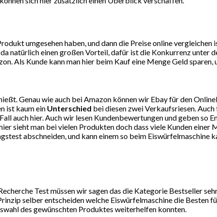
können sich hier zusätzlich einen Überblick verschaffen.
dukt umgesehen haben, und dann die Preise online vergleichen ist
da natürlich einen großen Vorteil, dafür ist die Konkurrenz unte
on. Als Kunde kann man hier beim Kauf eine Menge Geld sparen, un
ießt. Genau wie auch bei Amazon können wir Ebay für den Online
n ist kaum ein
Unterschied
bei diesen zwei Verkaufsriesen. Auch 
eden Fall auch hier. Auch wir lesen Kundenbewertungen und geben 
er sieht man bei vielen Produkten doch dass viele Kunden einer M
tagstest abschneiden, und kann einem so beim Eiswürfelmaschine ka
echerche Test müssen wir sagen das die Kategorie Bestseller seh
rinzip selber entscheiden welche Eiswürfelmaschine die Besten für
 Auswahl des gewünschten Produktes weiterhelfen konnten.