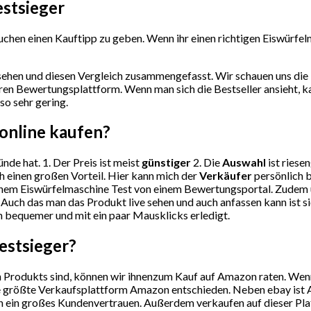
estsieger
chen einen Kauftipp zu geben. Wenn ihr einen richtigen Eiswürfelm
ehen und diesen Vergleich zusammengefasst. Wir schauen uns die 
ren Bewertungsplattform. Wenn man sich die Bestseller ansieht, 
so sehr gering.
online kaufen?
nde hat. 1. Der Preis ist meist
günstiger
2. Die
Auswahl
ist riese
h einen großen Vorteil. Hier kann mich der
Verkäufer
persönlich b
nem Eiswürfelmaschine Test von einem Bewertungsportal. Zudem un
Auch das man das Produkt live sehen und auch anfassen kann ist 
ach bequemer und mit ein paar Mausklicks erledigt.
estsieger?
Produkts sind, können wir ihnenzum Kauf auf Amazon raten. Wenn S
ie größte Verkaufsplattform Amazon entschieden. Neben ebay ist A
 ein großes Kundenvertrauen. Außerdem verkaufen auf dieser Plattf