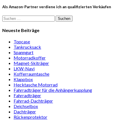
Als Amazon-Partner verdiene ich an qualifizierten Verkäufen
Suchen
nach:
Neueste Beiträge
Topcase
Tan­kruck­sack
Spann­gurt
Motor­rad­koffer
Magnet-Ski­träger
LKW-Navi
Kof­fer­raum­ta­sche
Klappbox
Heck­ta­sche Motorrad
Fahr­rad­träger für die Anhän­ger­kup­p­lung
Fahr­rad­träger
Fahrrad-Dach­träger
Deich­selbox
Dach­träger
Rücken­pro­tektor