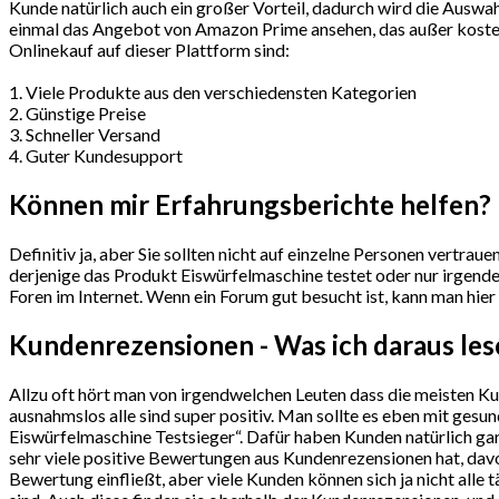
Kunde natürlich auch ein großer Vorteil, dadurch wird die Auswah
einmal das Angebot von Amazon Prime ansehen, das außer kostenl
Onlinekauf auf dieser Plattform sind:
1. Viele Produkte aus den verschiedensten Kategorien
2. Günstige Preise
3. Schneller Versand
4. Guter Kundesupport
Können mir Erfahrungsberichte helfen?
Definitiv ja, aber Sie sollten nicht auf einzelne Personen vertra
derjenige das Produkt Eiswürfelmaschine testet oder nur irgendei
Foren im Internet. Wenn ein Forum gut besucht ist, kann man hier
Kundenrezensionen - Was ich daraus le
Allzu oft hört man von irgendwelchen Leuten dass die meisten K
ausnahmslos alle sind super positiv. Man sollte es eben mit ge
Eiswürfelmaschine Testsieger“. Dafür haben Kunden natürlich gar
sehr viele positive Bewertungen aus Kundenrezensionen hat, davo
Bewertung einfließt, aber viele Kunden können sich ja nicht alle