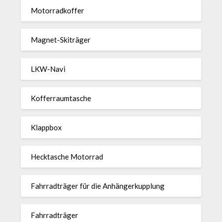
Motor­rad­koffer
Magnet-Ski­träger
LKW-Navi
Kof­fer­raum­ta­sche
Klappbox
Heck­ta­sche Motorrad
Fahr­rad­träger für die Anhän­ger­kup­p­lung
Fahr­rad­träger