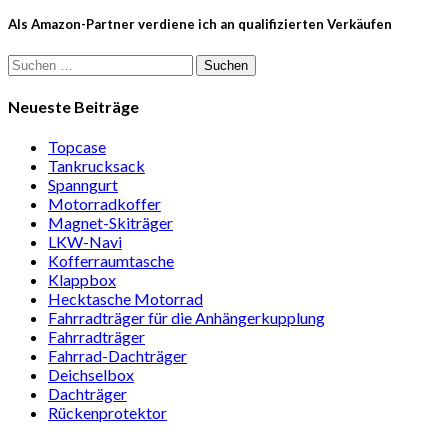
Als Amazon-Partner verdiene ich an qualifizierten Verkäufen
Suchen
nach:
Neueste Beiträge
Topcase
Tan­kruck­sack
Spann­gurt
Motor­rad­koffer
Magnet-Ski­träger
LKW-Navi
Kof­fer­raum­ta­sche
Klappbox
Heck­ta­sche Motorrad
Fahr­rad­träger für die Anhän­ger­kup­p­lung
Fahr­rad­träger
Fahrrad-Dach­träger
Deich­selbox
Dach­träger
Rücken­pro­tektor