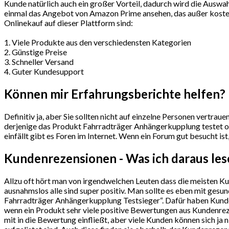
Kunde natürlich auch ein großer Vorteil, dadurch wird die Auswah
einmal das Angebot von Amazon Prime ansehen, das außer kostenl
Onlinekauf auf dieser Plattform sind:
1. Viele Produkte aus den verschiedensten Kategorien
2. Günstige Preise
3. Schneller Versand
4. Guter Kundesupport
Können mir Erfahrungsberichte helfen?
Definitiv ja, aber Sie sollten nicht auf einzelne Personen vertra
derjenige das Produkt Fahrradträger Anhängerkupplung testet ode
einfällt gibt es Foren im Internet. Wenn ein Forum gut besucht ist
Kundenrezensionen - Was ich daraus le
Allzu oft hört man von irgendwelchen Leuten dass die meisten K
ausnahmslos alle sind super positiv. Man sollte es eben mit ge
Fahrradträger Anhängerkupplung Testsieger“. Dafür haben Kunden 
wenn ein Produkt sehr viele positive Bewertungen aus Kundenreze
mit in die Bewertung einfließt, aber viele Kunden können sich ja