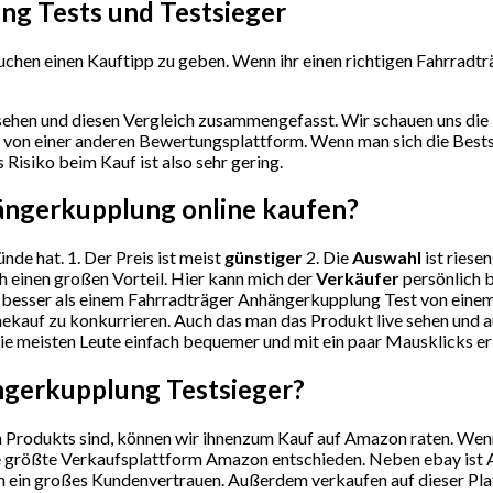
ng Tests und Testsieger
uchen einen Kauftipp zu geben. Wenn ihr einen richtigen Fahrradt
ehen und diesen Vergleich zusammengefasst. Wir schauen uns die 
von einer anderen Bewertungsplattform. Wenn man sich die Bestse
isiko beim Kauf ist also sehr gering.
hängerkupplung
online kaufen?
nde hat. 1. Der Preis ist meist
günstiger
2. Die
Auswahl
ist riese
h einen großen Vorteil. Hier kann mich der
Verkäufer
persönlich b
besser als einem Fahrradträger Anhängerkupplung Test von einem
kauf zu konkurrieren. Auch das man das Produkt live sehen und au
die meisten Leute einfach bequemer und mit ein paar Mausklicks er
ängerkupplung
Testsieger?
Produkts sind, können wir ihnenzum Kauf auf Amazon raten. Wenn S
ie größte Verkaufsplattform Amazon entschieden. Neben ebay ist A
 ein großes Kundenvertrauen. Außerdem verkaufen auf dieser Plattf