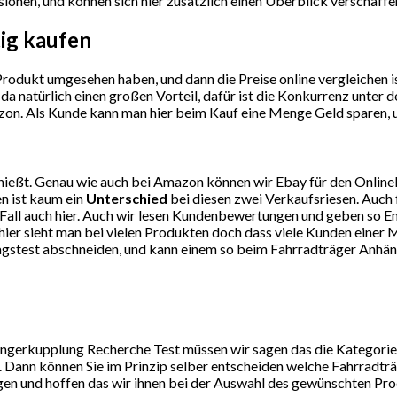
sionen, und können sich hier zusätzlich einen Überblick verschaffe
ig kaufen
dukt umgesehen haben, und dann die Preise online vergleichen ist
da natürlich einen großen Vorteil, dafür ist die Konkurrenz unte
on. Als Kunde kann man hier beim Kauf eine Menge Geld sparen, un
ießt. Genau wie auch bei Amazon können wir Ebay für den Online
n ist kaum ein
Unterschied
bei diesen zwei Verkaufsriesen. Auch 
eden Fall auch hier. Auch wir lesen Kundenbewertungen und geben 
er sieht man bei vielen Produkten doch dass viele Kunden einer M
tagstest abschneiden, und kann einem so beim Fahrradträger Anhä
gerkupplung Recherche Test müssen wir sagen das die Kategorie Be
Dann können Sie im Prinzip selber entscheiden welche Fahrradträ
ngen und hoffen das wir ihnen bei der Auswahl des gewünschten Pr