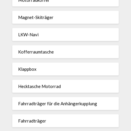
Magnet-Ski­träger
LKW-Navi
Kof­fer­raum­ta­sche
Klappbox
Heck­ta­sche Motorrad
Fahr­rad­träger für die Anhän­ger­kup­p­lung
Fahr­rad­träger