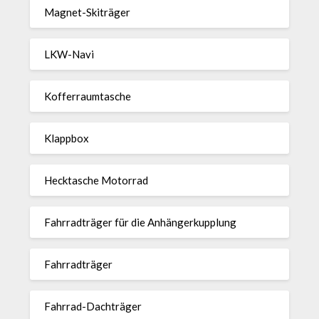
Magnet-Ski­träger
LKW-Navi
Kof­fer­raum­ta­sche
Klappbox
Heck­ta­sche Motorrad
Fahr­rad­träger für die Anhän­ger­kup­p­lung
Fahr­rad­träger
Fahrrad-Dach­träger