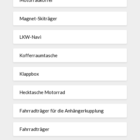
Magnet-Ski­träger
LKW-Navi
Kof­fer­raum­ta­sche
Klappbox
Heck­ta­sche Motorrad
Fahr­rad­träger für die Anhän­ger­kup­p­lung
Fahr­rad­träger