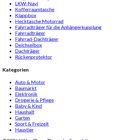
LKW-Navi
Kof­fer­raum­ta­sche
Klappbox
Heck­ta­sche Motorrad
Fahr­rad­träger für die Anhän­ger­kup­p­lung
Fahr­rad­träger
Fahrrad-Dach­träger
Deich­selbox
Dach­träger
Rücken­pro­tektor
Kategorien
Auto & Motor
Baumarkt
Elektronik
Drogerie & Pflege
Baby & Kind
Haushalt
Garten
Sport & Freizeit
Haustier