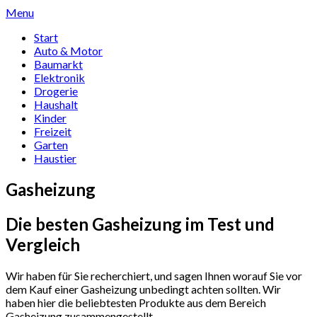
Skip
Menu
to
Start
content
Auto & Motor
Baumarkt
Elektronik
Drogerie
Haushalt
Kinder
Freizeit
Garten
Haustier
Gasheizung
Die besten Gasheizung im Test und
Vergleich
Wir haben für Sie recherchiert, und sagen Ihnen worauf Sie vor
dem Kauf einer Gasheizung unbedingt achten sollten. Wir
haben hier die beliebtesten Produkte aus dem Bereich
Gasheizung zusammengestellt.