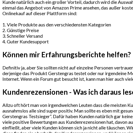
Kunde natürlich auch ein großer Vorteil, dadurch wird die Auswah
einmal das Angebot von Amazon Prime ansehen, das außer kostenl
Onlinekauf auf dieser Plattform sind:
1. Viele Produkte aus den verschiedensten Kategorien
2. Günstige Preise
3. Schneller Versand
4. Guter Kundesupport
Können mir Erfahrungsberichte helfen?
Definitiv ja, aber Sie sollten nicht auf einzelne Personen vertra
derjenige das Produkt Gerstengras testet oder nur irgendeine Mei
Internet. Wenn ein Forum gut besucht ist, kann man hier auch vie
Kundenrezensionen - Was ich daraus le
Allzu oft hört man von irgendwelchen Leuten dass die meisten K
ausnahmslos alle sind super positiv. Man sollte es eben mit ge
Gerstengras Testsieger“. Dafür haben Kunden natürlich gar keine
viele positive Bewertungen aus Kundenrezensionen hat, davon aus
einfließt, aber viele Kunden können sich ja nicht alle täuschen.