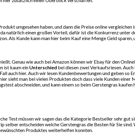
 hier zusätzlich einen Überblick verschaffen.
dukt umgesehen haben, und dann die Preise online vergleichen ist
da natürlich einen großen Vorteil, dafür ist die Konkurrenz unte
on. Als Kunde kann man hier beim Kauf eine Menge Geld sparen, un
ießt. Genau wie auch bei Amazon können wir Ebay für den Online
n ist kaum ein
Unterschied
bei diesen zwei Verkaufsriesen. Auch 
eden Fall auch hier. Auch wir lesen Kundenbewertungen und geben 
er sieht man bei vielen Produkten doch dass viele Kunden einer M
agstest abschneiden, und kann einem so beim Gerstengras kaufen h
he Test müssen wir sagen das die Kategorie Bestseller sehr gut 
ip selber entscheiden welche Gerstengras die Besten für Sie sind.
 gewünschten Produktes weiterhelfen konnten.