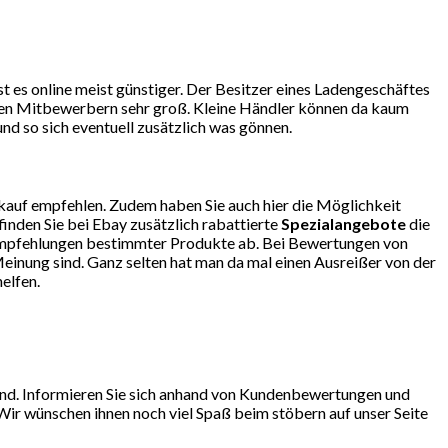
 es online meist günstiger. Der Besitzer eines Ladengeschäftes
r den Mitbewerbern sehr groß. Kleine Händler können da kaum
d so sich eventuell zusätzlich was gönnen.
kauf empfehlen. Zudem haben Sie auch hier die Möglichkeit
finden Sie bei Ebay zusätzlich rabattierte
Spezialangebote
die
so Empfehlungen bestimmter Produkte ab. Bei Bewertungen von
einung sind. Ganz selten hat man da mal einen Ausreißer von der
elfen.
sind. Informieren Sie sich anhand von Kundenbewertungen und
 Wir wünschen ihnen noch viel Spaß beim stöbern auf unser Seite