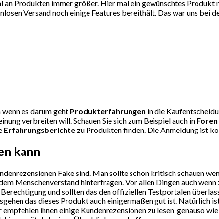
l an Produkten immer größer. Hier mal ein gewünschtes Produkt nic
osen Versand noch einige Features bereithält. Das war uns bei de
uen wenn es darum geht
Produkterfahrungen
in die Kaufentscheidun
nung verbreiten will. Schauen Sie sich zum Beispiel auch in
Foren
le
Erfahrungsberichte
zu Produkten finden. Die Anmeldung ist kos
sen kann
undenrezensionen Fake sind. Man sollte schon kritisch schauen we
sundem Menschenverstand hinterfragen. Vor allen Dingen auch wenn
 Berechtigung und sollten das den offiziellen Testportalen überla
gehen das dieses Produkt auch einigermaßen gut ist. Natürlich is
 Wir empfehlen ihnen einige Kundenrezensionen zu lesen, genauso wi