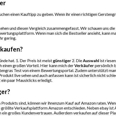
er
chen einen Kauftipp zu geben. Wenn ihr einen richtigen Gerstengras
ehen und diesen Vergleich zusammengefasst. Wir schauen uns die 
wertungsplattform. Wenn man sich die Bestseller ansieht, kann m
hr gering.
 kaufen?
nde hat. 1. Der Preis ist meist
günstiger
2. Die
Auswahl
ist riese
h einen großen Vorteil. Hier kann mich der
Verkäufer
persönlich b
engras Test von einem Bewertungsportal. Zudem unterstützt man 
rodukt live sehen und auch anfassen kann ist sicherlich nicht sch
t ein paar Mausklicks erledigt.
ger?
Produkts sind, können wir ihnenzum Kauf auf Amazon raten. Wenn S
ie größte Verkaufsplattform Amazon entschieden. Neben ebay ist A
 ein großes Kundenvertrauen. Außerdem verkaufen auf dieser Plattf