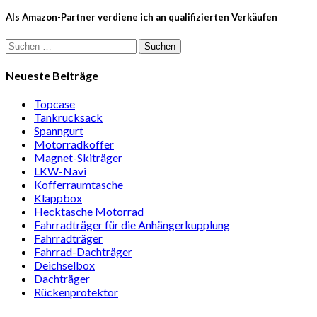
Als Amazon-Partner verdiene ich an qualifizierten Verkäufen
Suchen
nach:
Neueste Beiträge
Topcase
Tan­kruck­sack
Spann­gurt
Motor­rad­koffer
Magnet-Ski­träger
LKW-Navi
Kof­fer­raum­ta­sche
Klappbox
Heck­ta­sche Motorrad
Fahr­rad­träger für die Anhän­ger­kup­p­lung
Fahr­rad­träger
Fahrrad-Dach­träger
Deich­selbox
Dach­träger
Rücken­pro­tektor