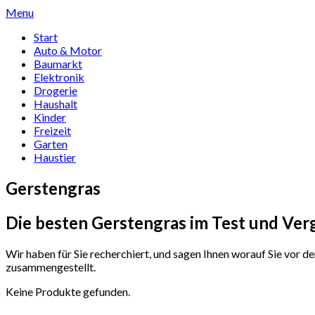
Skip
Menu
to
Start
content
Auto & Motor
Baumarkt
Elektronik
Drogerie
Haushalt
Kinder
Freizeit
Garten
Haustier
Gerstengras
Die besten Gerstengras im Test und Ver
Wir haben für Sie recherchiert, und sagen Ihnen worauf Sie vor 
zusammengestellt.
Keine Produkte gefunden.