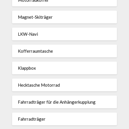
Magnet-Ski­träger
LKW-Navi
Kof­fer­raum­ta­sche
Klappbox
Heck­ta­sche Motorrad
Fahr­rad­träger für die Anhän­ger­kup­p­lung
Fahr­rad­träger