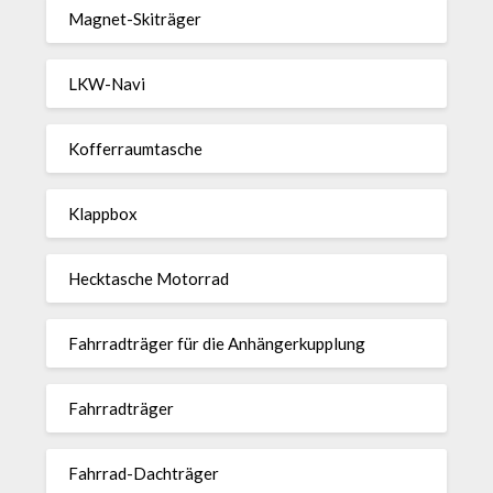
Magnet-Ski­träger
LKW-Navi
Kof­fer­raum­ta­sche
Klappbox
Heck­ta­sche Motorrad
Fahr­rad­träger für die Anhän­ger­kup­p­lung
Fahr­rad­träger
Fahrrad-Dach­träger