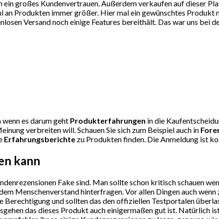
 ein großes Kundenvertrauen. Außerdem verkaufen auf dieser Plattf
l an Produkten immer größer. Hier mal ein gewünschtes Produkt nic
osen Versand noch einige Features bereithält. Das war uns bei de
uen wenn es darum geht
Produkterfahrungen
in die Kaufentscheidun
nung verbreiten will. Schauen Sie sich zum Beispiel auch in
Fore
le
Erfahrungsberichte
zu Produkten finden. Die Anmeldung ist kos
sen kann
undenrezensionen Fake sind. Man sollte schon kritisch schauen we
sundem Menschenverstand hinterfragen. Vor allen Dingen auch wenn
Berechtigung und sollten das den offiziellen Testportalen überla
gehen das dieses Produkt auch einigermaßen gut ist. Natürlich is