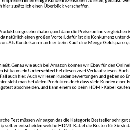
 Wir empfehlen ihnen einige Kundenrezensionen zu lesen, genauso wi
 hier zusätzlich einen Überblick verschaffen.
dukt umgesehen haben, und dann die Preise online vergleichen ist
da natürlich einen großen Vorteil, dafür ist die Konkurrenz unte
on. Als Kunde kann man hier beim Kauf eine Menge Geld sparen, un
ießt. Genau wie auch bei Amazon können wir Ebay für den Online
n ist kaum ein
Unterschied
bei diesen zwei Verkaufsriesen. Auch 
eden Fall auch hier. Auch wir lesen Kundenbewertungen und geben 
er sieht man bei vielen Produkten doch dass viele Kunden einer M
tagstest abschneiden, und kann einem so beim HDMI-Kabel kaufen 
he Test müssen wir sagen das die Kategorie Bestseller sehr gut 
ip selber entscheiden welche HDMI-Kabel die Besten für Sie sind.