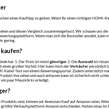
ger
chen einen Kauftipp zu geben. Wenn ihr einen richtigen HDMI-Kabe
ehen und diesen Vergleich zusammengefasst. Wir schauen uns die 
ewertungsplattform. Wenn man sich die Bestseller ansieht, kann 
hr gering.
 kaufen?
nde hat. 1. Der Preis ist meist
günstiger
2. Die
Auswahl
ist riese
h einen großen Vorteil. Hier kann mich der
Verkäufer
persönlich b
-Kabel Test von einem Bewertungsportal. Zudem unterstützt man 
rodukt live sehen und auch anfassen kann ist sicherlich nicht sch
t ein paar Mausklicks erledigt.
ger?
Produkts sind, können wir ihnenzum Kauf auf Amazon raten. Wenn S
ie größte Verkaufsplattform Amazon entschieden. Neben ebay ist A