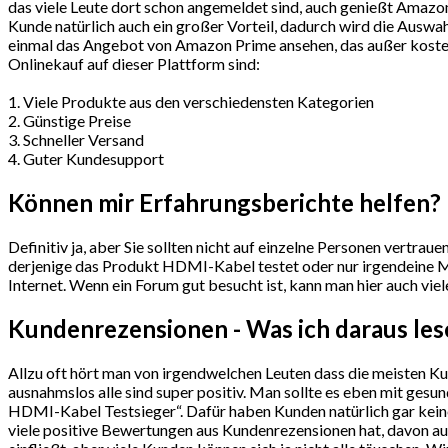
das viele Leute dort schon angemeldet sind, auch genießt Amazon
Kunde natürlich auch ein großer Vorteil, dadurch wird die Auswah
einmal das Angebot von Amazon Prime ansehen, das außer kostenl
Onlinekauf auf dieser Plattform sind:
1. Viele Produkte aus den verschiedensten Kategorien
2. Günstige Preise
3. Schneller Versand
4. Guter Kundesupport
Können mir Erfahrungsberichte helfen?
Definitiv ja, aber Sie sollten nicht auf einzelne Personen vertra
derjenige das Produkt HDMI-Kabel testet oder nur irgendeine Mei
Internet. Wenn ein Forum gut besucht ist, kann man hier auch vie
Kundenrezensionen - Was ich daraus le
Allzu oft hört man von irgendwelchen Leuten dass die meisten K
ausnahmslos alle sind super positiv. Man sollte es eben mit ge
HDMI-Kabel Testsieger“. Dafür haben Kunden natürlich gar keine 
viele positive Bewertungen aus Kundenrezensionen hat, davon aus