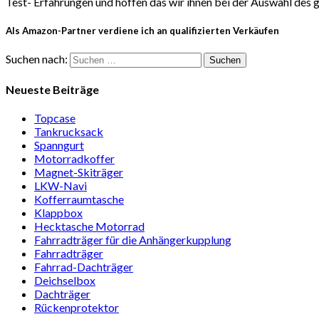
Test- Erfahrungen und hoffen das wir ihnen bei der Auswahl des
Als Amazon-Partner verdiene ich an qualifizierten Verkäufen
Suchen nach:
Neueste Beiträge
Topcase
Tan­kruck­sack
Spann­gurt
Motor­rad­koffer
Magnet-Ski­träger
LKW-Navi
Kof­fer­raum­ta­sche
Klappbox
Heck­ta­sche Motorrad
Fahr­rad­träger für die Anhän­ger­kup­p­lung
Fahr­rad­träger
Fahrrad-Dach­träger
Deich­selbox
Dach­träger
Rücken­pro­tektor