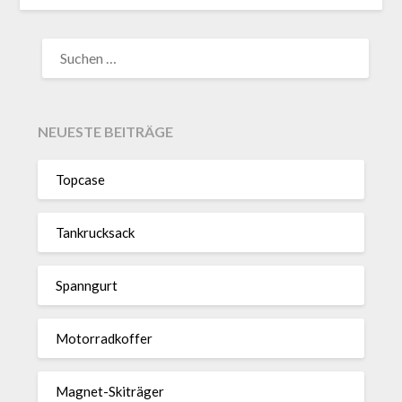
SUCHEN
NACH:
NEUESTE BEITRÄGE
Topcase
Tan­kruck­sack
Spann­gurt
Motor­rad­koffer
Magnet-Ski­träger