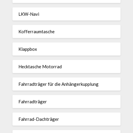
LKW-Navi
Kof­fer­raum­ta­sche
Klappbox
Heck­ta­sche Motorrad
Fahr­rad­träger für die Anhän­ger­kup­p­lung
Fahr­rad­träger
Fahrrad-Dach­träger