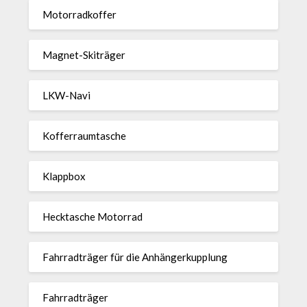
Motor­rad­koffer
Magnet-Ski­träger
LKW-Navi
Kof­fer­raum­ta­sche
Klappbox
Heck­ta­sche Motorrad
Fahr­rad­träger für die Anhän­ger­kup­p­lung
Fahr­rad­träger