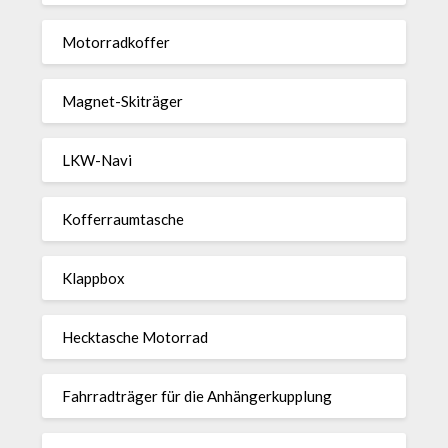
Motor­rad­koffer
Magnet-Ski­träger
LKW-Navi
Kof­fer­raum­ta­sche
Klappbox
Heck­ta­sche Motorrad
Fahr­rad­träger für die Anhän­ger­kup­p­lung