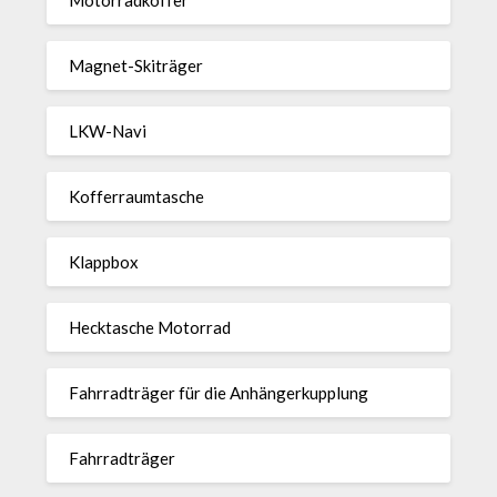
Magnet-Ski­träger
LKW-Navi
Kof­fer­raum­ta­sche
Klappbox
Heck­ta­sche Motorrad
Fahr­rad­träger für die Anhän­ger­kup­p­lung
Fahr­rad­träger