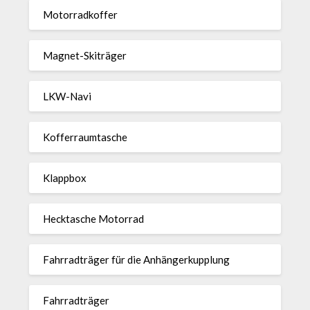
Motor­rad­koffer
Magnet-Ski­träger
LKW-Navi
Kof­fer­raum­ta­sche
Klappbox
Heck­ta­sche Motorrad
Fahr­rad­träger für die Anhän­ger­kup­p­lung
Fahr­rad­träger