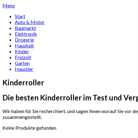
Skip
Menu
to
Start
content
Auto & Motor
Baumarkt
Elektronik
Drogerie
Haushalt
Kinder
Freizeit
Garten
Haustier
Kinderroller
Die besten Kinderroller im Test und Ver
Wir haben für Sie recherchiert, und sagen Ihnen worauf Sie vor d
zusammengestellt.
Keine Produkte gefunden.