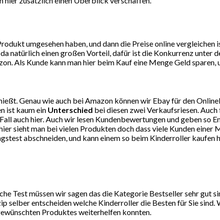
 hier zusätzlich einen Überblick verschaffen.
dukt umgesehen haben, und dann die Preise online vergleichen ist
da natürlich einen großen Vorteil, dafür ist die Konkurrenz unte
on. Als Kunde kann man hier beim Kauf eine Menge Geld sparen, un
ießt. Genau wie auch bei Amazon können wir Ebay für den Online
n ist kaum ein
Unterschied
bei diesen zwei Verkaufsriesen. Auch 
eden Fall auch hier. Auch wir lesen Kundenbewertungen und geben 
er sieht man bei vielen Produkten doch dass viele Kunden einer M
agstest abschneiden, und kann einem so beim Kinderroller kaufen h
che Test müssen wir sagen das die Kategorie Bestseller sehr gut 
p selber entscheiden welche Kinderroller die Besten für Sie sind.
 gewünschten Produktes weiterhelfen konnten.