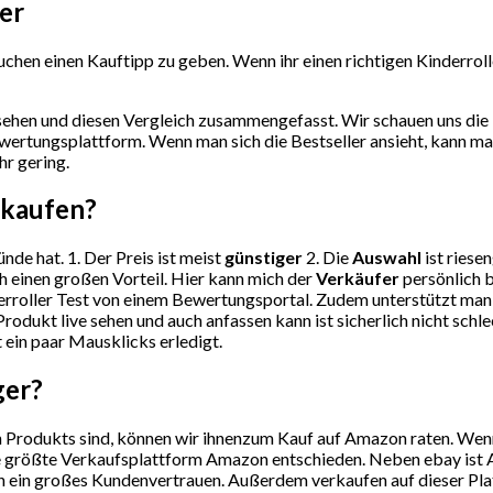
er
hen einen Kauftipp zu geben. Wenn ihr einen richtigen Kinderroller
ehen und diesen Vergleich zusammengefasst. Wir schauen uns die 
wertungsplattform. Wenn man sich die Bestseller ansieht, kann m
hr gering.
 kaufen?
nde hat. 1. Der Preis ist meist
günstiger
2. Die
Auswahl
ist riese
h einen großen Vorteil. Hier kann mich der
Verkäufer
persönlich b
rroller Test von einem Bewertungsportal. Zudem unterstützt man 
rodukt live sehen und auch anfassen kann ist sicherlich nicht sch
t ein paar Mausklicks erledigt.
ger?
Produkts sind, können wir ihnenzum Kauf auf Amazon raten. Wenn S
ie größte Verkaufsplattform Amazon entschieden. Neben ebay ist A
 ein großes Kundenvertrauen. Außerdem verkaufen auf dieser Plattf