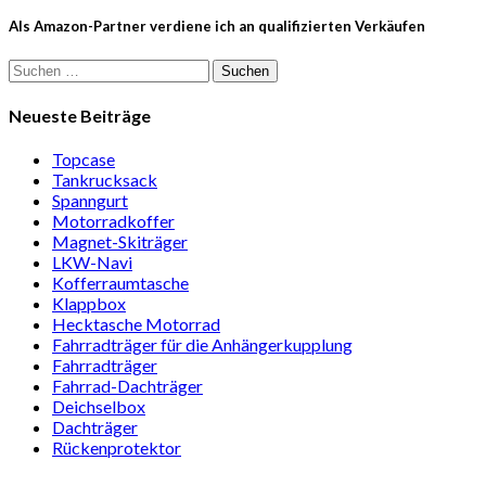
Als Amazon-Partner verdiene ich an qualifizierten Verkäufen
Suchen
nach:
Neueste Beiträge
Topcase
Tan­kruck­sack
Spann­gurt
Motor­rad­koffer
Magnet-Ski­träger
LKW-Navi
Kof­fer­raum­ta­sche
Klappbox
Heck­ta­sche Motorrad
Fahr­rad­träger für die Anhän­ger­kup­p­lung
Fahr­rad­träger
Fahrrad-Dach­träger
Deich­selbox
Dach­träger
Rücken­pro­tektor