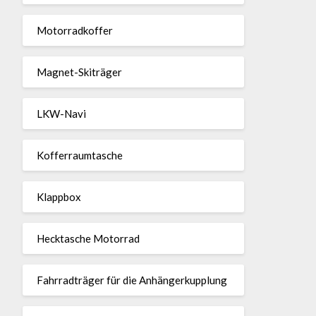
Motor­rad­koffer
Magnet-Ski­träger
LKW-Navi
Kof­fer­raum­ta­sche
Klappbox
Heck­ta­sche Motorrad
Fahr­rad­träger für die Anhän­ger­kup­p­lung