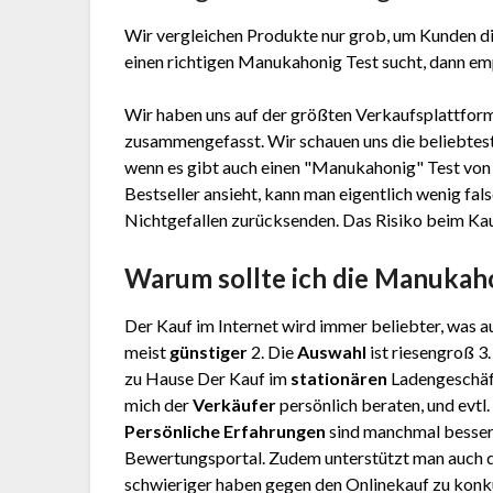
Wir vergleichen Produkte nur grob, um Kunden di
einen richtigen Manukahonig Test sucht, dann empf
Wir haben uns auf der größten Verkaufsplattform
zusammengefasst. Wir schauen uns die beliebtest
wenn es gibt auch einen "Manukahonig"
Test
von 
Bestseller ansieht, kann man eigentlich wenig f
Nichtgefallen zurücksenden. Das Risiko beim Kauf 
Warum sollte ich die Manuka
Der Kauf im Internet wird immer beliebter, was au
meist
günstiger
2. Die
Auswahl
ist riesengroß 3
zu Hause Der Kauf im
stationären
Ladengeschäft
mich der
Verkäufer
persönlich beraten, und evtl
Persönliche Erfahrungen
sind manchmal besser
Bewertungsportal. Zudem unterstützt man auch d
schwieriger haben gegen den Onlinekauf zu konku