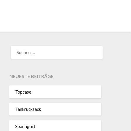
SUCHEN
NACH:
NEUESTE BEITRÄGE
Topcase
Tan­kruck­sack
Spann­gurt