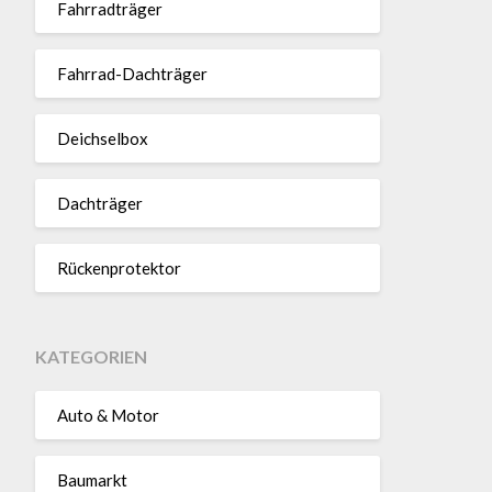
Fahr­rad­träger
Fahrrad-Dach­träger
Deich­selbox
Dach­träger
Rücken­pro­tektor
KATEGORIEN
Auto & Motor
Baumarkt