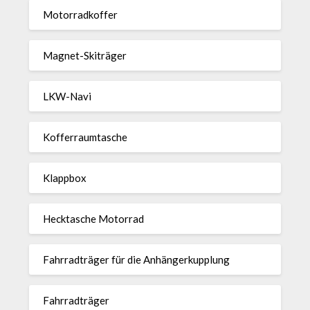
Motor­rad­koffer
Magnet-Ski­träger
LKW-Navi
Kof­fer­raum­ta­sche
Klappbox
Heck­ta­sche Motorrad
Fahr­rad­träger für die Anhän­ger­kup­p­lung
Fahr­rad­träger