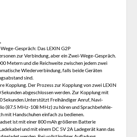
.
i-Wege-Gespräch: Das LEXIN G2P
ersonen zur Verbindung, aber ein Zwei-Wege-Gespräch.
1000 Metern und die Reichweite zwischen jedem zwei
tomatische Wiederverbindung, falls beide Geräten
ngsabstand sind.
lere Kopplung. Der Prozess zur Kopplung von zwei LEXIN
0 Sekunden abgeschlossen werden. Zur Kopplung mit
0 Sekunden.Unterstützt Freihändiger Anruf, Navi-
dio (87.5 MHz-108 MHz) zu hören und Sprachbefehle-
uch mit Handschuhen einfach zu bedienen.
set ist mit einer 800 mAh größeren Batterie
 Ladekabel und mit einem DC 5V 2A Ladegerät kann das
aufgeladet werden. Bei vollständiger Aufladung