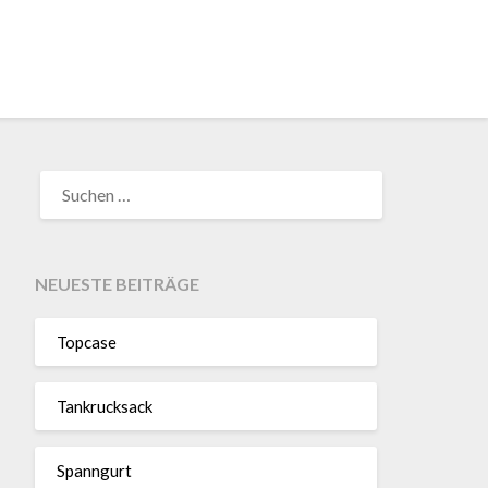
SUCHEN
NACH:
NEUESTE BEITRÄGE
Topcase
Tan­kruck­sack
Spann­gurt