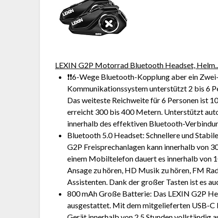
LEXIN G2P Motorrad Bluetooth Headset, Helm..
❗❗6-Wege Bluetooth-Kopplung aber ein Zwe
Kommunikationssystem unterstützt 2 bis 6 P
Das weiteste Reichweite für 6 Personen ist 
erreicht 300 bis 400 Metern. Unterstützt au
innerhalb des effektiven Bluetooth-Verbindu
Bluetooth 5.0 Headset: Schnellere und Stabi
G2P Freisprechanlagen kann innerhalb von 3
einem Mobiltelefon dauert es innerhalb von 1
Ansage zu hören, HD Musik zu hören, FM Ra
Assistenten. Dank der großer Tasten ist es a
800 mAh Große Batterie: Das LEXIN G2P Head
ausgestattet. Mit dem mitgelieferten USB-C
Gerät innerhalb von 2,5 Stunden vollständig 