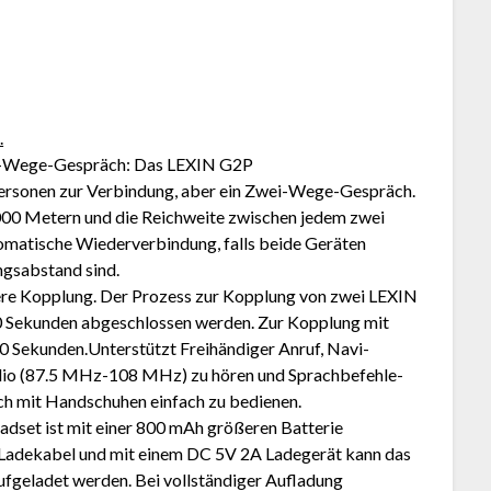
.
i-Wege-Gespräch: Das LEXIN G2P
ersonen zur Verbindung, aber ein Zwei-Wege-Gespräch.
1000 Metern und die Reichweite zwischen jedem zwei
tomatische Wiederverbindung, falls beide Geräten
ngsabstand sind.
lere Kopplung. Der Prozess zur Kopplung von zwei LEXIN
0 Sekunden abgeschlossen werden. Zur Kopplung mit
0 Sekunden.Unterstützt Freihändiger Anruf, Navi-
dio (87.5 MHz-108 MHz) zu hören und Sprachbefehle-
uch mit Handschuhen einfach zu bedienen.
set ist mit einer 800 mAh größeren Batterie
 Ladekabel und mit einem DC 5V 2A Ladegerät kann das
aufgeladet werden. Bei vollständiger Aufladung