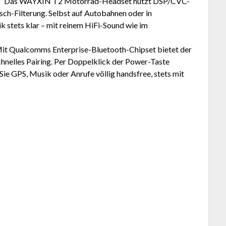
】Das WAYXIN T2 Motorrad-Headset nutzt DSP/CVC-
h-Filterung. Selbst auf Autobahnen oder in
 stets klar – mit reinem HiFi-Sound wie im
 Qualcomms Enterprise-Bluetooth-Chipset bietet der
hnelles Pairing. Per Doppelklick der Power-Taste
 Sie GPS, Musik oder Anrufe völlig handsfree, stets mit