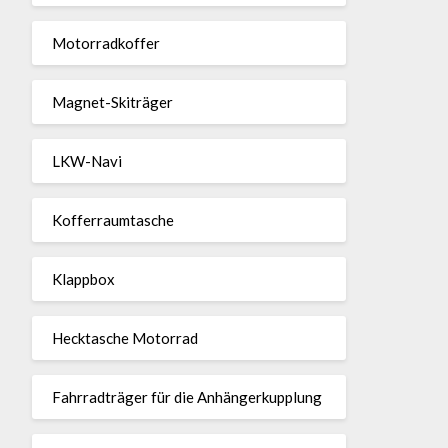
Motor­rad­koffer
Magnet-Ski­träger
LKW-Navi
Kof­fer­raum­ta­sche
Klappbox
Heck­ta­sche Motorrad
Fahr­rad­träger für die Anhän­ger­kup­p­lung