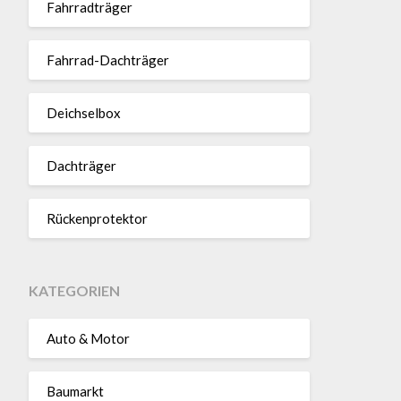
Fahr­rad­träger
Fahrrad-Dach­träger
Deich­selbox
Dach­träger
Rücken­pro­tektor
KATEGORIEN
Auto & Motor
Baumarkt