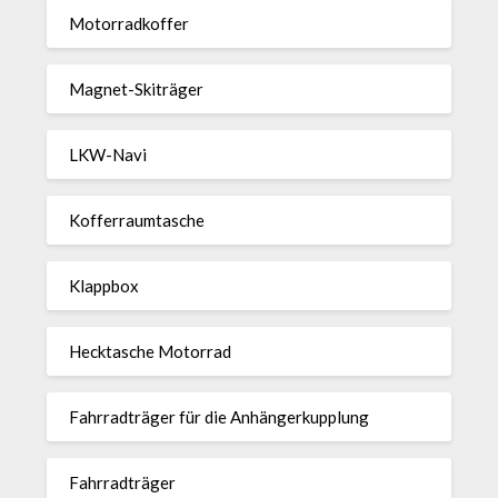
Motor­rad­koffer
Magnet-Ski­träger
LKW-Navi
Kof­fer­raum­ta­sche
Klappbox
Heck­ta­sche Motorrad
Fahr­rad­träger für die Anhän­ger­kup­p­lung
Fahr­rad­träger