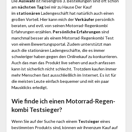
Die
Auswahl
ist riesengroß 3. Bestellungen sind oft schon
am
nächsten Tag
bei mir zu Hause Der Kauf
im
stationären
Ladengeschäft hat natürlich auch einen
großen Vorteil. Hier kann mich der
Verkäufer
persönlich
beraten, und evtl. von seinen Motorrad-Regen­kombi
Erfahrungen erzählen.
Persönliche Erfahrungen
sind
manchmal besser als einem Motorrad-Regen­kombi Test
von einem Bewertungsportal. Zudem unterstützt man
auch die stationären Ladengeschäfte, die es immer
schwieriger haben gegen den Onlinekauf zu konkurrieren.
Auch das man das Produkt live sehen und auch anfassen
kann ist sicherlich nicht schlecht. Trotzdem kaufen immer
mehr Menschen fast ausschließlich im Internet. Es ist für
die meisten Leute einfach bequemer und mit ein paar
Mausklicks erledigt.
Wie finde ich einen Motorrad-Regen­
kombi
Testsieger?
Wenn Sie auf der Suche nach einem
Testsieger
eines
bestimmten Produkts sind, können wir ihnenzum Kauf auf